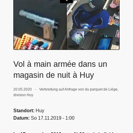
e
i
Vol à main armée dans un
magasin de nuit à Huy
20.05.2020
Verbreitung auf Anfrage von du parquet de Liège,
division Huy
Standort
Huy
Datum
So 17.11.2019 - 1:00