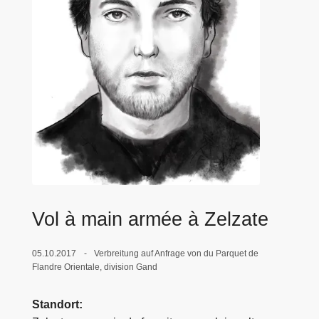
e
i
Vol à main armée à Zelzate
05.10.2017
Verbreitung auf Anfrage von du Parquet de
Flandre Orientale, division Gand
Standort