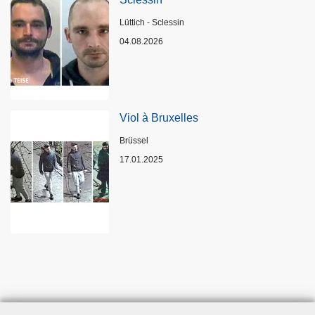
Standort
Lüttich - Sclessin
04.08.2026
Viol à Bruxelles
Standort
Brüssel
17.01.2025