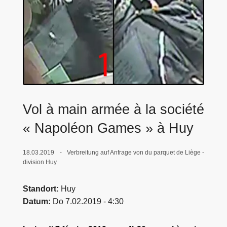
e
i
Vol à main armée à la société
« Napoléon Games » à Huy
18.03.2019
Verbreitung auf Anfrage von du parquet de Liège -
division Huy
Standort
Huy
Datum
Do 7.02.2019 - 4:30