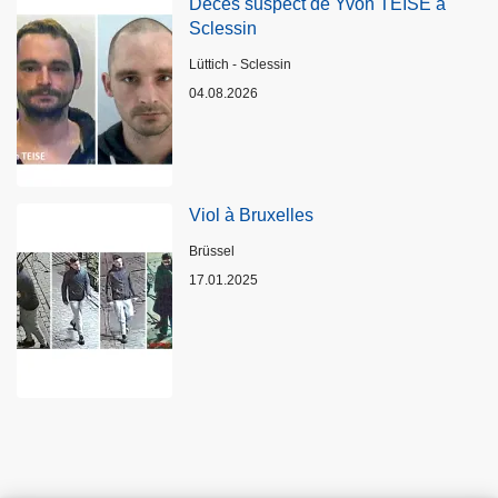
Décès suspect de Yvon TEISE à
Sclessin
Standort
Lüttich - Sclessin
04.08.2026
Viol à Bruxelles
Standort
Brüssel
17.01.2025