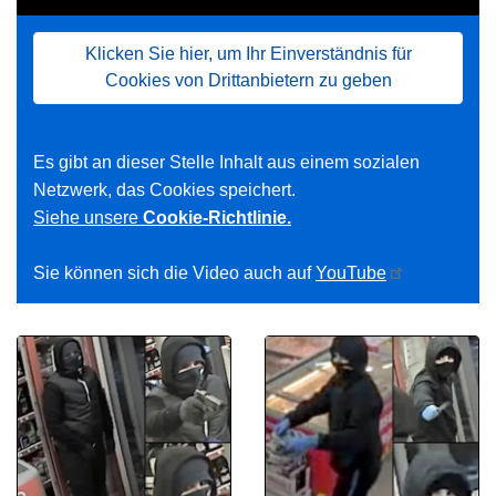
Klicken Sie hier, um Ihr Einverständnis für
Cookies von Drittanbietern zu geben
Es gibt an dieser Stelle Inhalt aus einem sozialen
Netzwerk, das Cookies speichert.
Siehe unsere
Cookie-Richtlinie.
Sie können sich die Video auch auf
YouTube