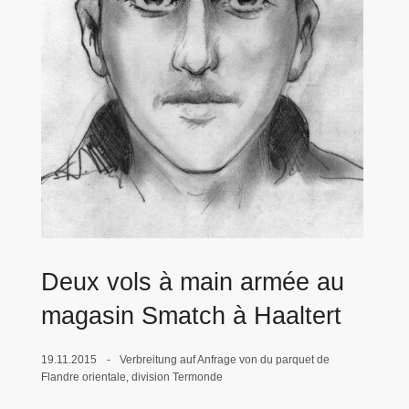
e
i
Deux vols à main armée au
magasin Smatch à Haaltert
19.11.2015
Verbreitung auf Anfrage von du parquet de
Flandre orientale, division Termonde