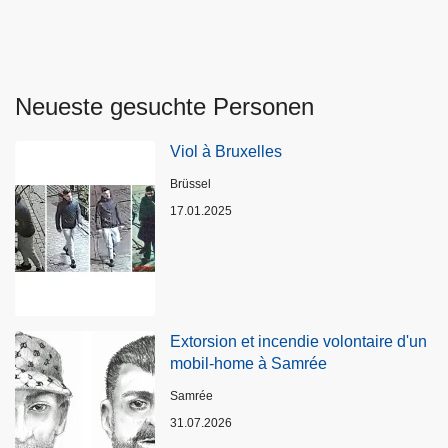
Neueste gesuchte Personen
Viol à Bruxelles
Standort
Brüssel
17.01.2025
Extorsion et incendie volontaire d'un
mobil-home à Samrée
Standort
Samrée
31.07.2026