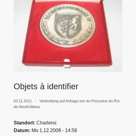
e
i
Objets à identifier
03.11.2011
Verbreitung auf Anfrage von du Procureur du Roi
de Neufchâteau
Standort
Charleroi
Datum
Mo 1.12.2008 - 14:58