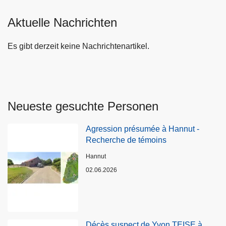
Aktuelle Nachrichten
Es gibt derzeit keine Nachrichtenartikel.
Neueste gesuchte Personen
Agression présumée à Hannut -
Recherche de témoins
Standort
Hannut
02.06.2026
Décès suspect de Yvon TEISE à