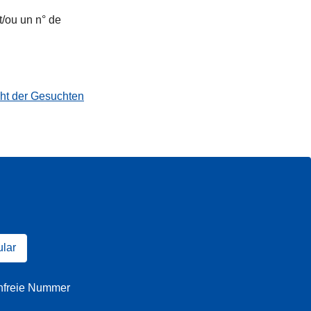
t/ou un n° de
cht der Gesuchten
ular
enfreie Nummer