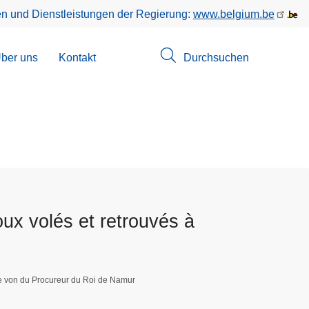
en und Dienstleistungen der Regierung:
www.belgium.be
menü
ber uns
Kontakt
Durchsuchen
suchungen
oux volés et retrouvés à
ge von du Procureur du Roi de Namur