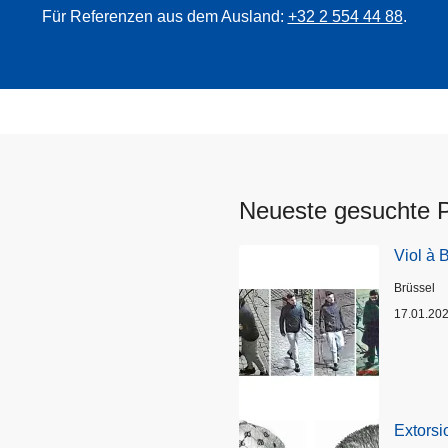
Für Referenzen aus dem Ausland:
+32 2 554 44 88
.
Neueste gesuchte 
Viol à 
Standort
Brüssel
17.01.20
Extorsi