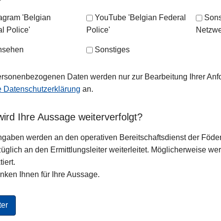
tagram 'Belgian
YouTube 'Belgian Federal
Sons
l Police'
Police'
Netzwe
nsehen
Sonstiges
ersonenbezogenen Daten werden nur zur Bearbeitung Ihrer Anf
e Datenschutzerklärung
an.
ird Ihre Aussage weiterverfolgt?
ngaben werden an den operativen Bereitschaftsdienst der Föderal
üglich an den Ermittlungsleiter weiterleitet. Möglicherweise wer
iert.
nken Ihnen für Ihre Aussage.