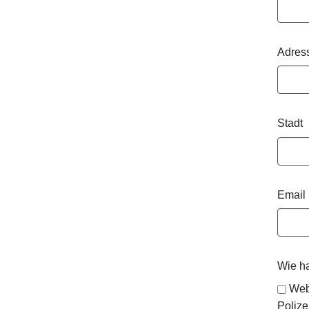
Adres
Stadt
Email
Wie h
Web
Polize