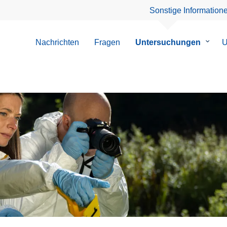
Sonstige Information
Nachrichten
Fragen
Untersuchungen
Unter
U
von
Unter