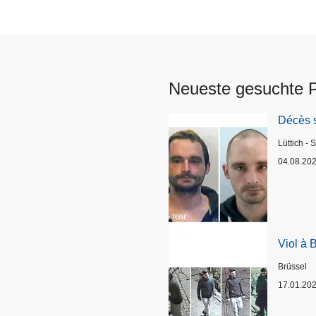
Neueste gesuchte 
Décès 
Standort
Lüttich - 
04.08.20
Viol à 
Standort
Brüssel
17.01.20