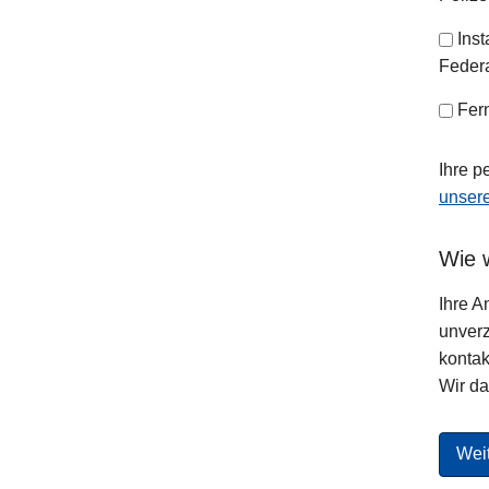
Ins
Federa
Fer
Ihre p
unser
Wie w
Ihre A
unverz
kontakt
Wir da