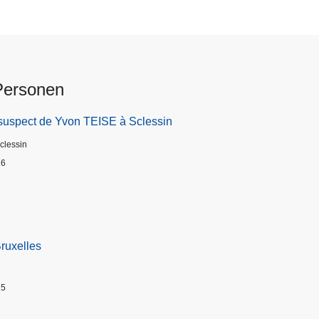
Personen
suspect de Yvon TEISE à Sclessin
Sclessin
26
Bruxelles
25