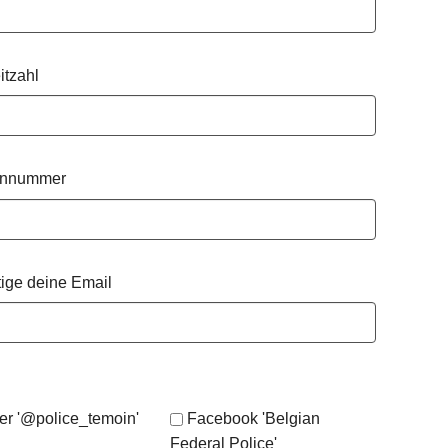
itzahl
onnummer
tige deine Email
ter '@police_temoin'
Facebook 'Belgian
Federal Police'