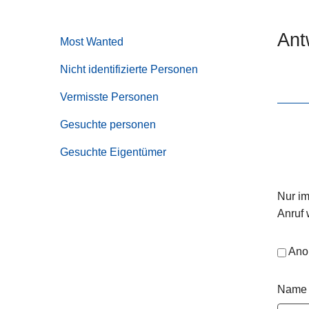
e
i
Ant
Most Wanted
Nicht identifizierte Personen
Vermisste Personen
Gesuchte personen
Gesuchte Eigentümer
Nur im
Anruf 
Ano
Name