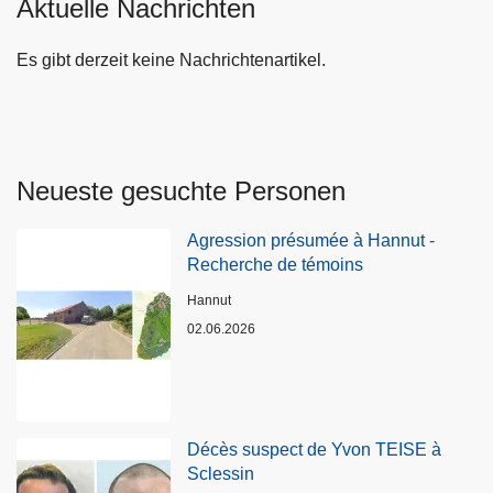
Aktuelle Nachrichten
Es gibt derzeit keine Nachrichtenartikel.
Neueste gesuchte Personen
Agression présumée à Hannut -
Recherche de témoins
Standort
Hannut
02.06.2026
Décès suspect de Yvon TEISE à
Sclessin