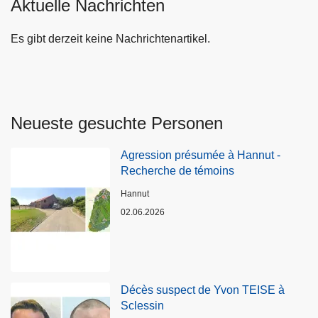
Aktuelle Nachrichten
Es gibt derzeit keine Nachrichtenartikel.
Neueste gesuchte Personen
Agression présumée à Hannut -
Recherche de témoins
Standort
Hannut
02.06.2026
Décès suspect de Yvon TEISE à
Sclessin