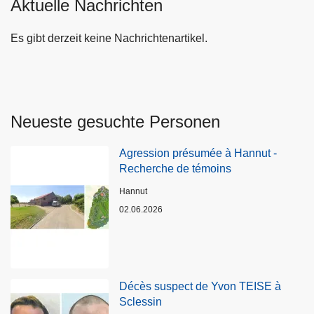
Aktuelle Nachrichten
Es gibt derzeit keine Nachrichtenartikel.
Neueste gesuchte Personen
Agression présumée à Hannut -
Recherche de témoins
Standort
Hannut
02.06.2026
Décès suspect de Yvon TEISE à
Sclessin