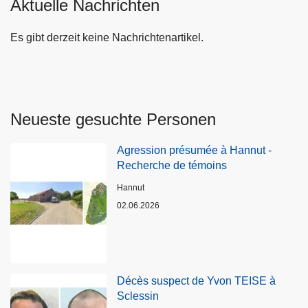
Aktuelle Nachrichten
Es gibt derzeit keine Nachrichtenartikel.
Neueste gesuchte Personen
Agression présumée à Hannut -
Recherche de témoins
Standort
Hannut
02.06.2026
Décès suspect de Yvon TEISE à
Sclessin