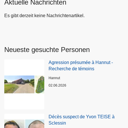
Aktuelle Nachrichten
Es gibt derzeit keine Nachrichtenartikel.
Neueste gesuchte Personen
Agression présumée à Hannut -
Recherche de témoins
Standort
Hannut
02.06.2026
Décès suspect de Yvon TEISE à
Sclessin