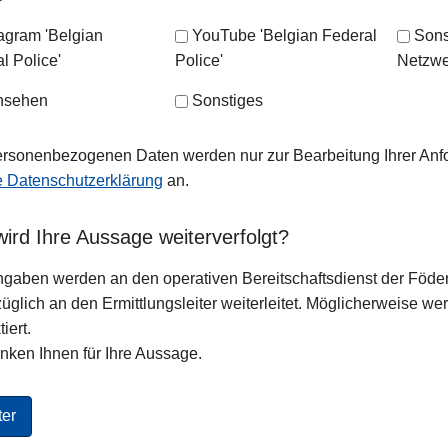
tagram 'Belgian
YouTube 'Belgian Federal
Sons
l Police'
Police'
Netzwe
nsehen
Sonstiges
ersonenbezogenen Daten werden nur zur Bearbeitung Ihrer Anf
e Datenschutzerklärung
an.
ird Ihre Aussage weiterverfolgt?
ngaben werden an den operativen Bereitschaftsdienst der Föderal
üglich an den Ermittlungsleiter weiterleitet. Möglicherweise wer
iert.
nken Ihnen für Ihre Aussage.