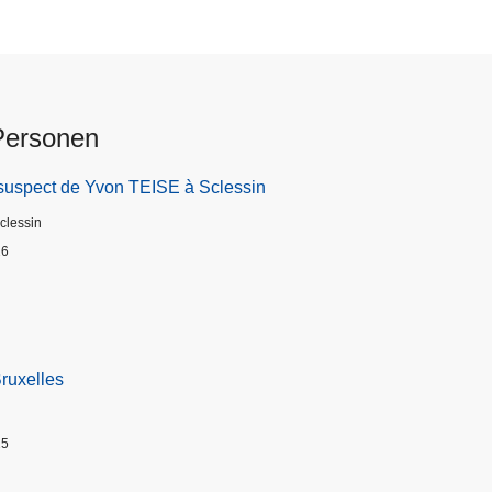
Personen
suspect de Yvon TEISE à Sclessin
Sclessin
26
Bruxelles
25