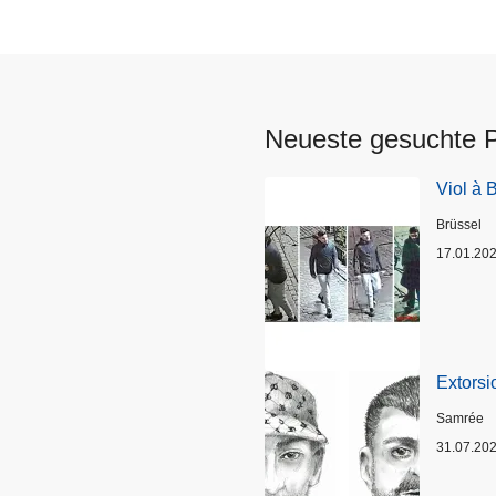
Neueste gesuchte 
Viol à 
Standort
Brüssel
17.01.20
Extorsi
Standort
Samrée
31.07.20