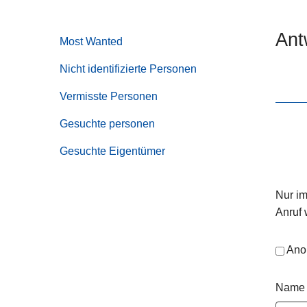
e
i
Ant
Most Wanted
Nicht identifizierte Personen
Vermisste Personen
Gesuchte personen
Gesuchte Eigentümer
Nur im
Anruf 
Ano
Name