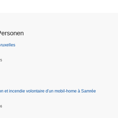
Personen
Bruxelles
25
on et incendie volontaire d'un mobil-home à Samrée
26