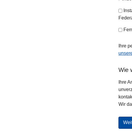
Ins
Federa
Fer
Ihre p
unser
Wie w
Ihre A
unverz
kontakt
Wir da