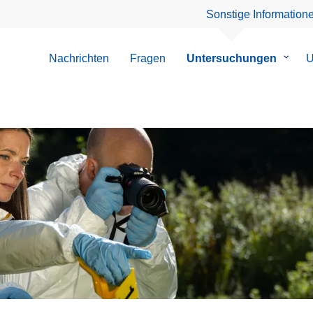
Sonstige Information
Nachrichten
Fragen
Untersuchungen
Unter
U
von
Unter