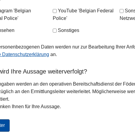
tagram 'Belgian
YouTube 'Belgian Federal
Sons
l Police'
Police'
Netzwe
nsehen
Sonstiges
ersonenbezogenen Daten werden nur zur Bearbeitung Ihrer Anf
e Datenschutzerklärung
an.
ird Ihre Aussage weiterverfolgt?
ngaben werden an den operativen Bereitschaftsdienst der Föderal
üglich an den Ermittlungsleiter weiterleitet. Möglicherweise wer
iert.
nken Ihnen für Ihre Aussage.