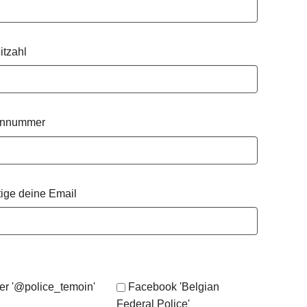
itzahl
onnummer
tige deine Email
ter '@police_temoin'
Facebook 'Belgian
Federal Police'