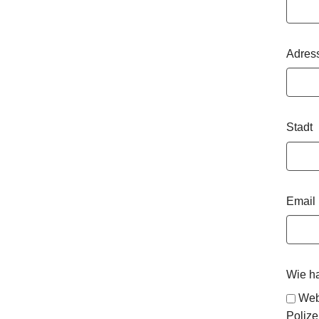
Adres
Stadt
Email
Wie h
Web
Polize