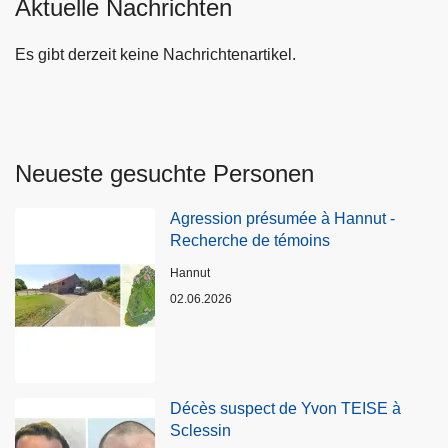
Aktuelle Nachrichten
Es gibt derzeit keine Nachrichtenartikel.
Neueste gesuchte Personen
Agression présumée à Hannut -
Recherche de témoins
Standort
Hannut
02.06.2026
Décès suspect de Yvon TEISE à
Sclessin