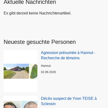
Aktuelle Nachrichten
Es gibt derzeit keine Nachrichtenartikel.
Neueste gesuchte Personen
Agression présumée à Hannut -
Recherche de témoins
Standort
Hannut
02.06.2026
Décès suspect de Yvon TEISE à
Sclessin