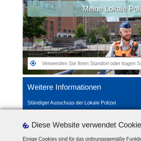
Meine Lokale Poli
Sie
Ihren
Standort
oder
tragen
Sie
Ihre
Stadt
G
oder
e
Postleitzahl
h
Weitere Informationen
ein
e
n
Ständiger Ausschuss der Lokale Polizei
S
i
e
Diese Website verwendet Cooki
z
u
Einige Cookies sind für das ordnungsgemäße Funktio