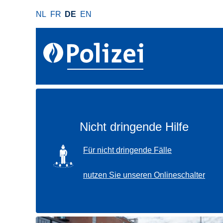
D
NL
FR
DE
EN
i
r
e
k
t
z
u
m
I
Nicht dringende Hilfe
n
h
SVG
Für nicht dringende Fälle
a
l
nutzen Sie unseren Onlineschalter
t
Verwenden