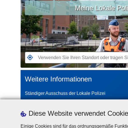
Meine Lokale Poli
Sie
Ihren
Standort
oder
tragen
Sie
Ihre
Stadt
G
oder
e
Postleitzahl
h
Weitere Informationen
ein
e
n
Ständiger Ausschuss der Lokale Polizei
S
i
e
Diese Website verwendet Cooki
z
u
Einige Cookies sind für das ordnungsgemäße Funktio