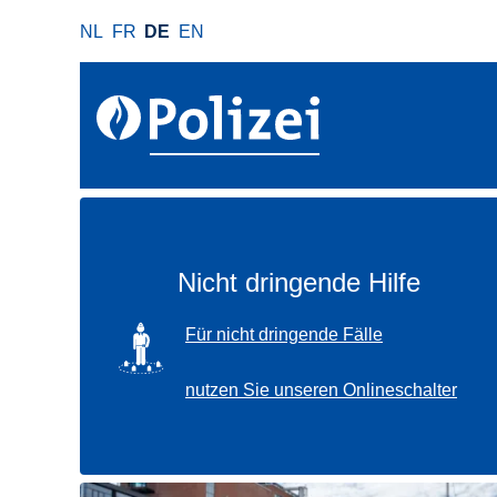
D
NL
FR
DE
EN
i
r
e
k
t
z
u
m
I
Nicht dringende Hilfe
n
h
SVG
Für nicht dringende Fälle
a
l
nutzen Sie unseren Onlineschalter
t
Verwenden