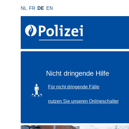
D
NL
FR
DE
EN
i
r
e
k
t
z
u
m
I
Nicht dringende Hilfe
n
h
SVG
Für nicht dringende Fälle
a
l
nutzen Sie unseren Onlineschalter
t
Verwenden