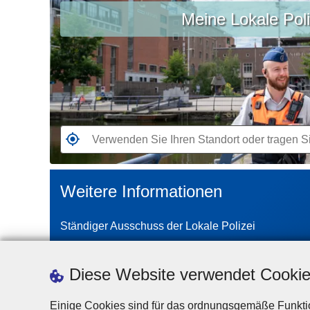
Meine Lokale Poli
Sie
Ihren
Standort
oder
tragen
Sie
Ihre
Stadt
G
oder
e
Postleitzahl
h
Weitere Informationen
ein
e
n
Ständiger Ausschuss der Lokale Polizei
S
i
e
Diese Website verwendet Cooki
z
u
Einige Cookies sind für das ordnungsgemäße Funktio