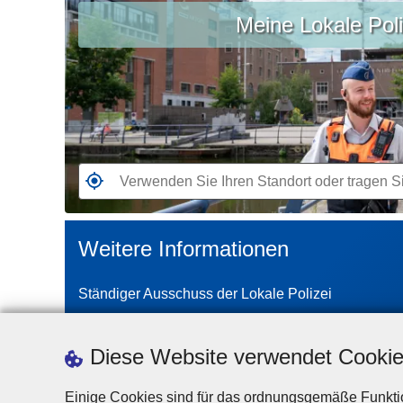
Meine Lokale Poli
Sie
Ihren
Standort
oder
tragen
Sie
Ihre
Stadt
G
oder
e
Postleitzahl
h
Weitere Informationen
ein
e
n
Ständiger Ausschuss der Lokale Polizei
S
i
e
Diese Website verwendet Cooki
z
u
Einige Cookies sind für das ordnungsgemäße Funktio