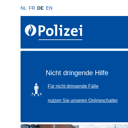
D
NL
FR
DE
EN
i
r
e
k
t
z
u
m
I
Nicht dringende Hilfe
n
h
SVG
Für nicht dringende Fälle
a
l
nutzen Sie unseren Onlineschalter
t
Verwenden