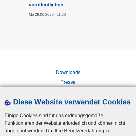
r
veröffentlichen
r
b
„
Mo 29.06.2026 - 11:00
e
D
i
i
t
e
–
F
U
r
m
a
f
g
a
Downloads
e
n
i
Presse
g
s
Kampagnen
r
t
Diese Website verwendet Cookies
e
n
i
i
Einige Cookies sind für das ordnungsgemäße
c
c
Funktionieren der Website erforderlich und können nicht
h
h
abgelehnt werden. Um Ihre Benutzererfahrung zu
e
t