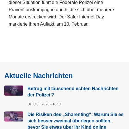
n
dieser Situation führt die Föderale Polizei eine
a
Präventionskampagne durch, die sich über mehrere
t
Monate erstrecken wird. Der Safer Internet Day
i
markierte ihren Auftakt, am 10. Februar.
o
n
e
a
i
l
t
e
e
Z
r
u
Aktuelle Nachrichten
l
s
e
a
Betrug mit täuschend echten Nachrichten
s
der Polizei ?
m
e
m
Di 30.06.2026 - 10:57
n
e
ü
Die Risiken des „Sharenting“: Warum Sie es
n
b
sich besser zweimal überlegen sollten,
a
bevor Sie etwas über Ihr Kind online
e