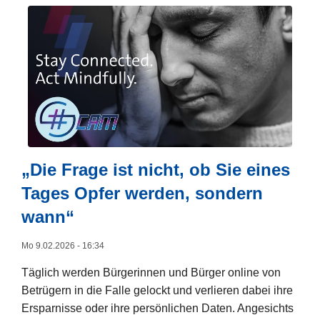
i
t
e
r
l
e
s
e
n
ü
„Die Frage ist nicht, ob Sie eines
b
Tages Opfer werden, sondern
e
wann“
r
I
Mo 9.02.2026 - 16:34
n
t
Täglich werden Bürgerinnen und Bürger online von
e
Betrügern in die Falle gelockt und verlieren dabei ihre
r
Ersparnisse oder ihre persönlichen Daten. Angesichts