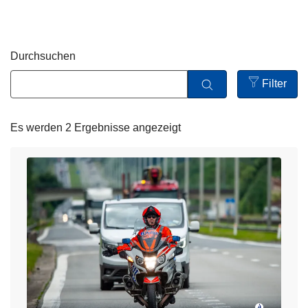
z
e
i
Durchsuchen
Filter
Open
filters
Es werden 2 Ergebnisse angezeigt